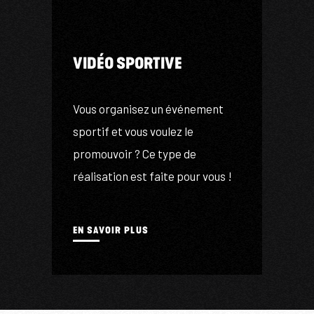
C
VIDÉO SPORTIVE
hi
é
Vous organisez un événement
v
sportif et vous voulez le
c
promouvoir ? Ce type de
i
réalisation est faite pour vous !
p
EN SAVOIR PLUS
E