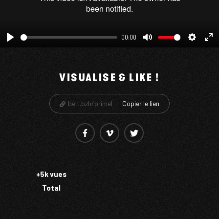
00:00
Play
Mute
Setting
En
ful
VISUALISE & LIKE !
belt.bzh/primel
Copier le lien
+5k vues
Total