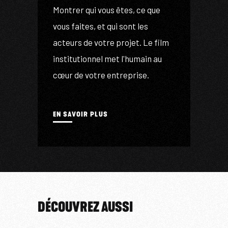
Montrer qui vous êtes, ce que
cr
,
vous faites, et qui sont les
va
acteurs de votre projet. Le film
v
institutionnel met l'humain au
o
cœur de votre entreprise.
s
EN SAVOIR PLUS
E
DÉCOUVREZ AUSSI