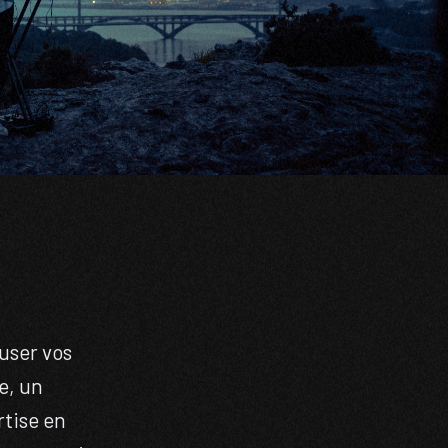
fuser vos
e, un
rtise en