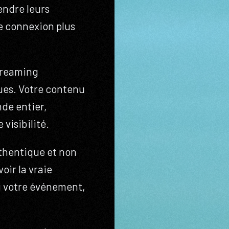
endre leurs
e connexion plus
streaming
ues. Votre contenu
de entier,
visibilité.
uthentique et non
oir la vraie
u votre événement,