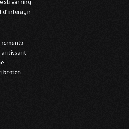
de streaming
 d'interagir
s moments
rantissant
ne
g breton.